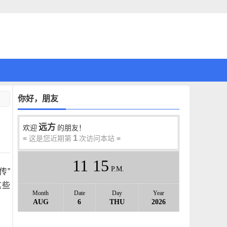
你好，朋友
远方
欢迎
的朋友！
1
≡ 这是您近期第
次访问本站 ≡
11
:
15
P.M.
传”
这些
Month
Date
Day
Year
AUG
6
THU
2026