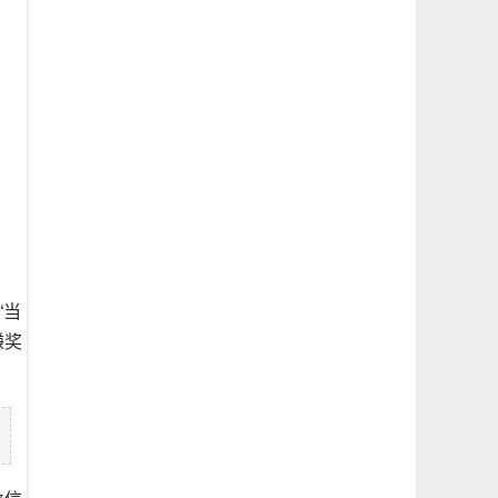
“当
赚奖