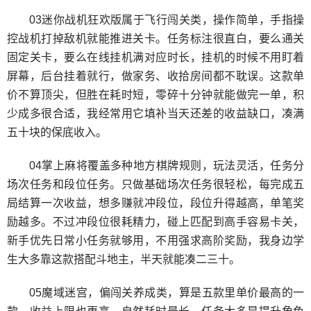
03迷你战机狂欢版属于飞行闯关类，操作简单，手指操
控战机打掉敌机就能推进关卡。任务标注很直白，要么通关
固定关卡，要么在线挂机满对应时长，挂机的时候不用盯着
屏幕，后台挂着就行，做家务、收拾房间都不耽误。这款单
价不算顶尖，但胜在耗时短，零碎十分钟就能做完一单，积
少成多很合适，我经常用它填补当天还差的收益缺口，凑满
五十块的保底收入。
04掌上麻将覆盖多种地方棋牌规则，玩法灵活，任务分
场次任务和段位任务。只做基础场次任务很轻松，每完成五
局结算一次收益，想多赚就冲段位，段位升得越高，单笔奖
励越多。不过冲段位很耗精力，碰上匹配到高手容易卡关，
新手优先日常小任务就够用，不用强求高阶奖励，我身边学
生大多靠这款搭配斗地主，半天就能凑二三十。
05魔域迷宫，偏闯关养成类，算是五款里单价最高的一