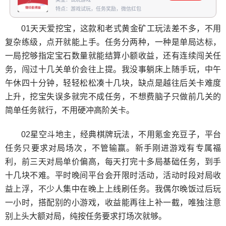
特点：游戏试玩，任务奖励，微信红包
01天天爱挖宝，这款和老式黄金矿工玩法差不多，不用
复杂练级，点开就能上手。任务分两种，一种是单局达标，
一局挖够指定宝石数量就能结算小额收益，还有连续闯关任
务，闯过十几关单价会往上提。我没事躺床上随手玩，中午
午休四十分钟，轻轻松松凑十几块，缺点是越往后关卡难度
上升，挖宝失误多就完不成任务，不想费脑子只做前几关的
简单任务就行，不用硬冲高阶关卡。
02星空斗地主，经典棋牌玩法，不用氪金充豆子，平台
任务只要求对局场次，不管输赢。新手刚进游戏有专属福
利，前三天对局单价偏高，每天打完十多局基础任务，到手
十几块不难。平时晚间平台会开限时活动，活动时段对局收
益上浮，不少人集中在晚上上线刷任务。我偶尔晚饭过后玩
一小时，搭配别的小游戏，收益能再往上补一截，唯独注意
别上头大额对局，纯按任务要求打场次就够。