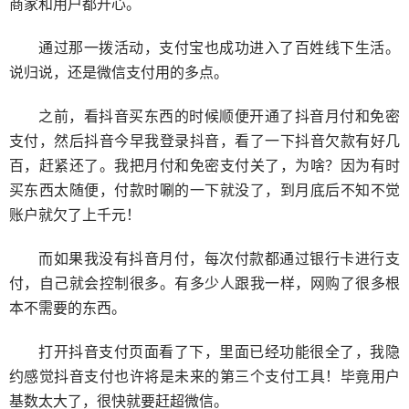
商家和用户都开心。
通过那一拨活动，支付宝也成功进入了百姓线下生活。
说归说，还是微信支付用的多点。
之前，看抖音买东西的时候顺便开通了抖音月付和免密
支付，然后抖音今早我登录抖音，看了一下抖音欠款有好几
百，赶紧还了。我把月付和免密支付关了，为啥？因为有时
买东西太随便，付款时唰的一下就没了，到月底后不知不觉
账户就欠了上千元！
而如果我没有抖音月付，每次付款都通过银行卡进行支
付，自己就会控制很多。有多少人跟我一样，网购了很多根
本不需要的东西。
打开抖音支付页面看了下，里面已经功能很全了，我隐
约感觉抖音支付也许将是未来的第三个支付工具！毕竟用户
基数太大了，很快就要赶超微信。