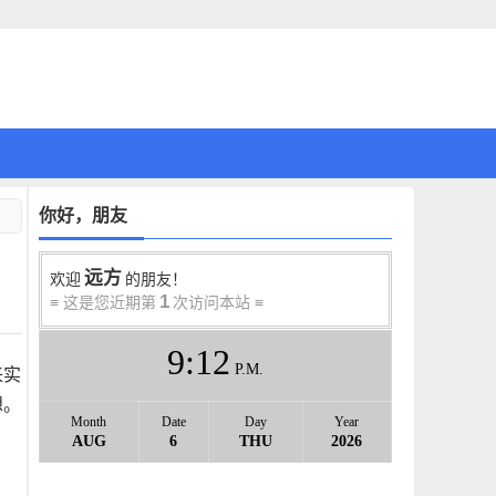
你好，朋友
远方
欢迎
的朋友！
1
≡ 这是您近期第
次访问本站 ≡
9
12
P.M.
来实
想。
Month
Date
Day
Year
AUG
6
THU
2026