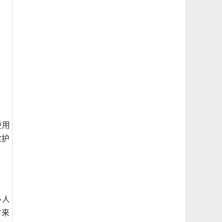
使用
妆护
多人
广来