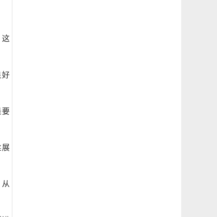
，这
良好
是要
丝展
，从