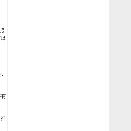
吸引
可以
会，
还有
作推